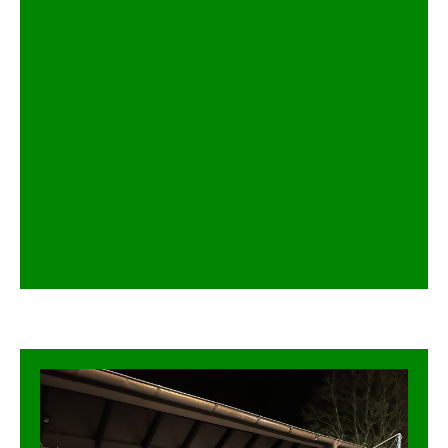
:
Projekt
1000
beim
TuS
Oeventrop