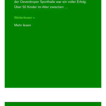
der Oeventroper Sporthalle war ein voller Erfolg.
Über 50 Kinder im Alter zwischen …
Erster
Weiterlesen »
HSK
Mehr lesen
Sportelsonntag
des
TuS
Oeventrop
ein
voller
Erfolg
!!!!