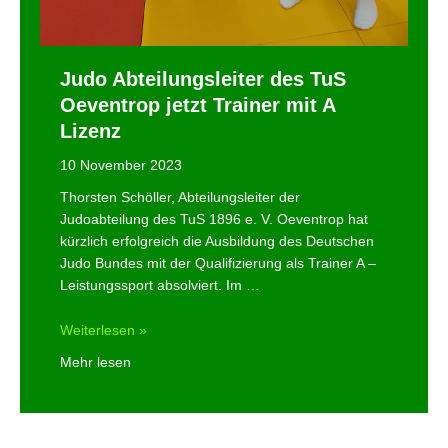
Judo Abteilungsleiter des TuS
Oeventrop jetzt Trainer mit A
Lizenz
10 November 2023
Thorsten Schöller, Abteilungsleiter der
Judoabteilung des TuS 1896 e. V. Oeventrop hat
kürzlich erfolgreich die Ausbildung des Deutschen
Judo Bundes mit der Qualifizierung als Trainer A –
Leistungssport absolviert. Im …
Judo
Weiterlesen »
Abteilungsleiter
Mehr lesen
des
TuS
Oeventrop
jetzt