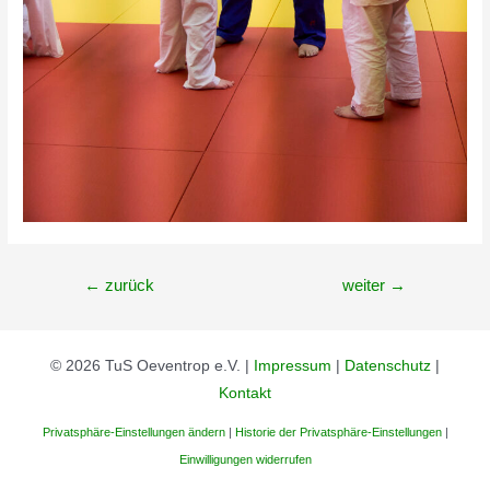
Beitragsnavigation
←
zurück
weiter
→
© 2026 TuS Oeventrop e.V. |
Impressum
|
Datenschutz
|
Kontakt
Privatsphäre-Einstellungen ändern
|
Historie der Privatsphäre-Einstellungen
|
Einwilligungen widerrufen