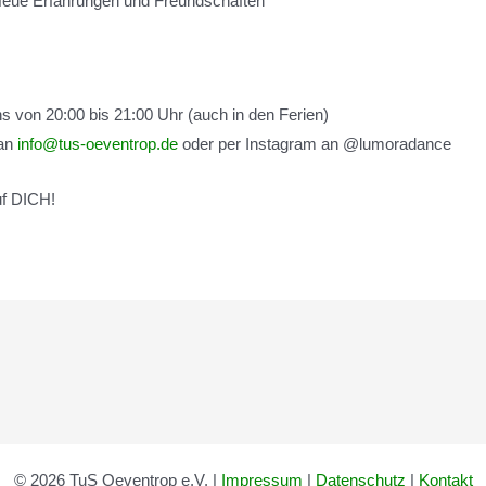
r Neue Erfahrungen und Freundschaften
s von 20:00 bis 21:00 Uhr (auch in den Ferien)
 an
info@tus-oeventrop.de
oder per Instagram an @lumoradance
uf DICH!
© 2026 TuS Oeventrop e.V. |
Impressum
|
Datenschutz
|
Kontakt