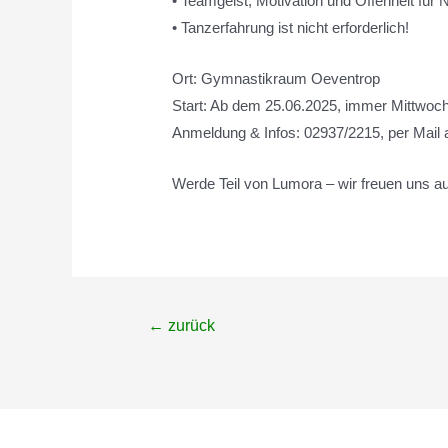
• Teamgeist, Motivation und Offenheit fü
• Tanzerfahrung ist nicht erforderlich!
Ort: Gymnastikraum Oeventrop
Start: Ab dem 25.06.2025, immer Mittwoch
Anmeldung & Infos: 02937/2215, per Mail
Werde Teil von Lumora – wir freuen uns a
Beitragsnavigation
←
zurück